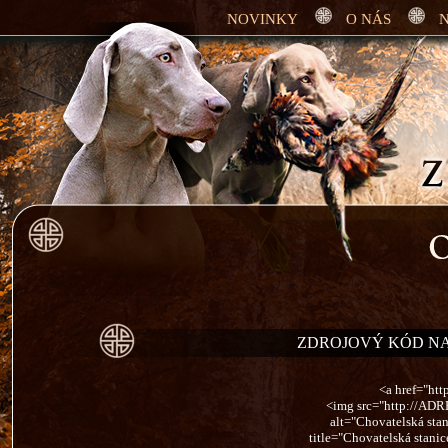
NOVINKY
O NÁS
N
ZDROJOVÝ KÓD N
<a href="ht
<img src="http://AD
alt="Chovatelská sta
title="Chovatelská stan