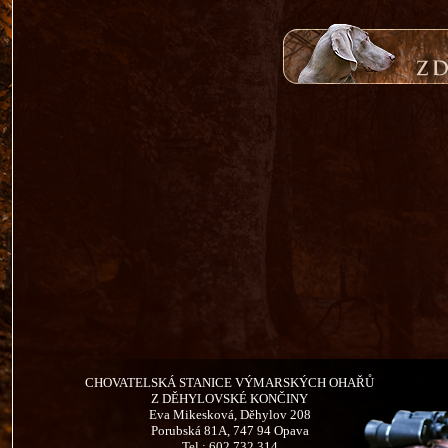
CHOVATELSKÁ STANICE VÝMARSKÝCH OHAŘŮ
Z DĚHYLOVSKÉ KONČINY
Eva Mikesková, Děhylov 208
Porubská 81A, 747 94 Opava
Tel.: 602 732 314